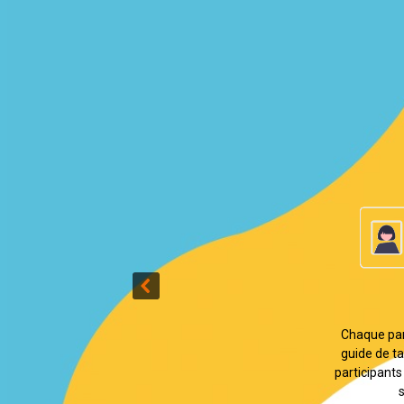
L
Chaque participan
guide de table en
participants les pl
ses id