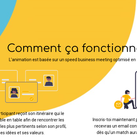
Comment ça fonctionne 
’animation est basée sur un speed business meeting optimisé en amon
t reçoit son itinéraire qui le
Inscris-toi maintenant pour ét
 table afin de rencontrer les
recevras un email confirman
us pertinents selon son profil,
dès qu’un match aura été id
ées et ses valeurs.