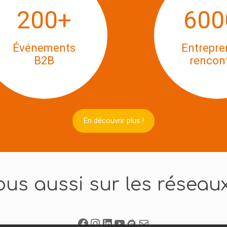
200
+
600
Événements
Entrepre
B2B
rencon
En découvrir
plus !
ous aussi sur les réseaux
Facebook
Instagram
LinkedIn
YouTube
Meetup
Newsletter