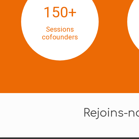
150
+
Sessions
cofounders
Rejoins-n