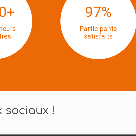
0
+
97
%
neurs
Participants
trés
satisfaits
 sociaux !