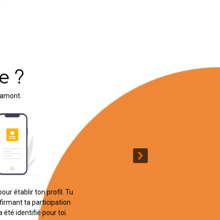
?
t.
ablir ton profil. Tu
t ta participation
entifié pour toi.