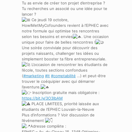
Tu as envie de créer ton projet d’entreprise ?
Tu recherches un associé ou une idée pour te
lancer ?
Ce jeudi 19 octobre,
HowIMetMyCofounders revient à l’EPHEC avec
notre formule qui optimise tes rencontres
selon tes besoins et envies
. Une occasion
unique pour faire de belles rencontres !
Une soirée conviviale pour découvrir des
projets naissants, challenger tes idées ou
simplement booster ta fibre entrepreneuriale.
L’occasion de rencontrer les étudiants de
l’école, toutes sections confondues
(
#marketing
#it
#comptabilité
…) et peut-être
trouver le coéquipier avec qui démarrer
l’aventure.
Inscription gratuite mais obligatoire :
https://bit.ly/3O3lbAM
PLACE LIMITEES, priorité laissée aux
étudiants de l’EPHEC Louvain-la-Neuve
Plus d’informations ? Voir discussion de
l’événement
Adresse complète :
EPHEC – Av. du Ciseau 15, 1348 Ottignies-