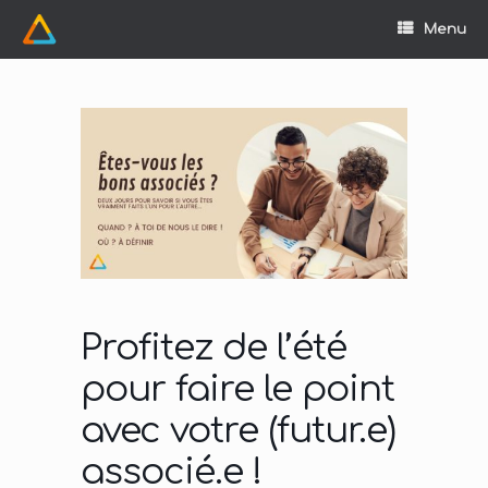
Skip
to
Menu
content
Profitez de l’été
pour faire le point
avec votre (futur.e)
associé.e !