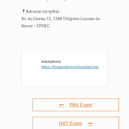
Adresse complète :
Av. du Ciseau 15, 1348 Ottignies-Louvain-la-
Neuve – EPHEC
Inscriptions:
https://howimetmycofounders.typeform.com/to/vkb
PRV Event
NXT Event