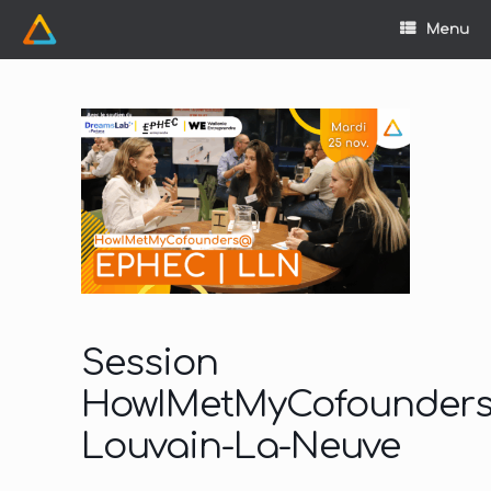
Skip
to
Menu
content
Session
HowIMetMyCofounde
Louvain-La-Neuve